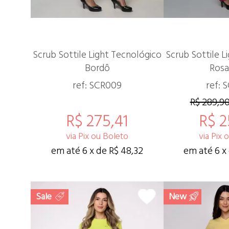
Scrub Sottile Light Tecnológico
Scrub Sottile L
Bordô
Rosa
ref: SCR009
ref: 
R$ 289,9
R$ 275,41
R$ 2
via Pix ou Boleto
via Pix 
em até 6 x de R$ 48,32
em até 6 x
Sale
New