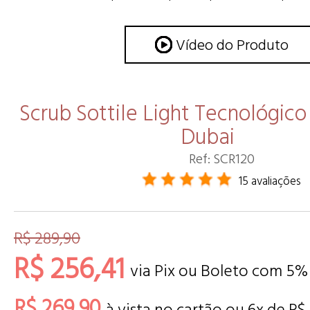
Vídeo do Produto
Scrub Sottile Light Tecnológic
Dubai
Ref: SCR120
15 avaliações
R$ 289,90
R$ 256,41
via Pix ou Boleto com 5%
R$ 269,90
à vista no cartão ou
6
x de
R$