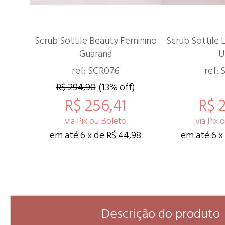
Scrub Sottile Beauty Feminino
Scrub Sottile 
Guaraná
U
ref: SCR076
ref: 
R$ 294,90
(13% off)
R$ 256,41
R$ 2
via Pix ou Boleto
via Pix 
em até 6 x de R$ 44,98
em até 6 x
Descrição do produto