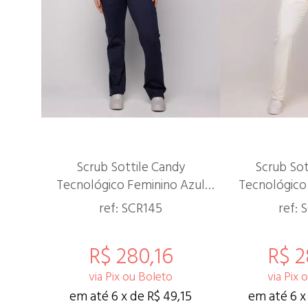
Scrub Sottile Candy
Scrub Sot
Tecnológico Feminino Azul
Tecnológico
Marinho
ref: SCR145
ref: 
R$ 280,16
R$ 2
via Pix ou Boleto
via Pix 
em até 6 x de R$ 49,15
em até 6 x