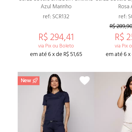
Azul Marinho
Rosa 
ref: SCR132
ref: 
R$ 289,9
R$ 294,41
R$ 2
via Pix ou Boleto
via Pix 
em até 6 x de R$ 51,65
em até 6 x
New