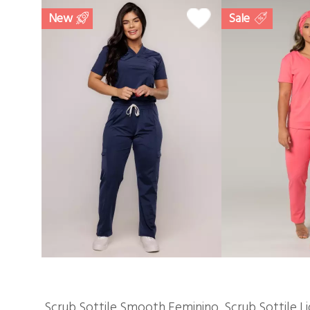
New
Sale
Scrub Sottile Smooth Feminino
Scrub Sottile L