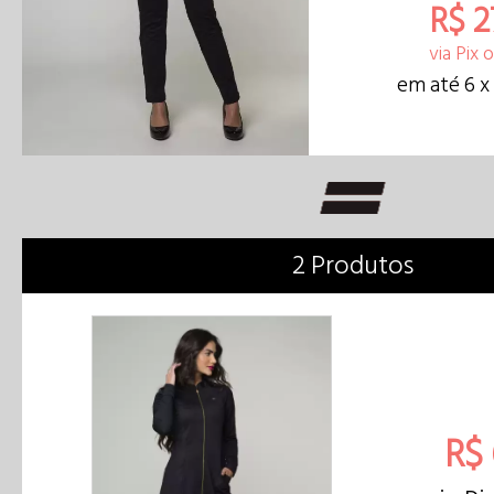
R$ 2
via Pix 
em até 6 x
2 Produtos
R$