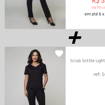
R$ 3
via Pix 
em até 6 x
Scrub Sottile Ligh
ref: 