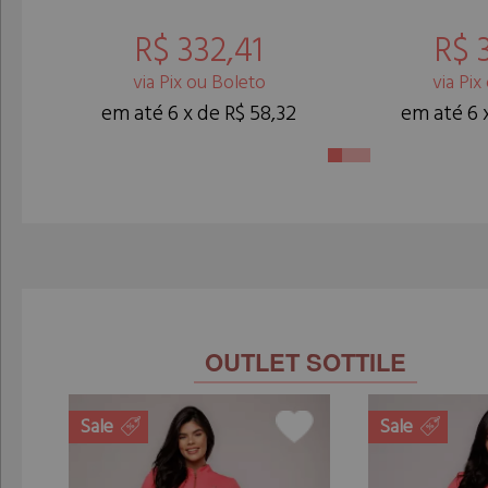
R$ 332,41
R$ 332,41
R$ 
R$ 
via Pix ou Boleto
via Pix ou Boleto
via Pix
via Pix
em até 6 x de R$ 58,32
em até 6 x de R$ 58,32
em até 6 
em até 6 
OUTLET SOTTILE
Sale
Sale