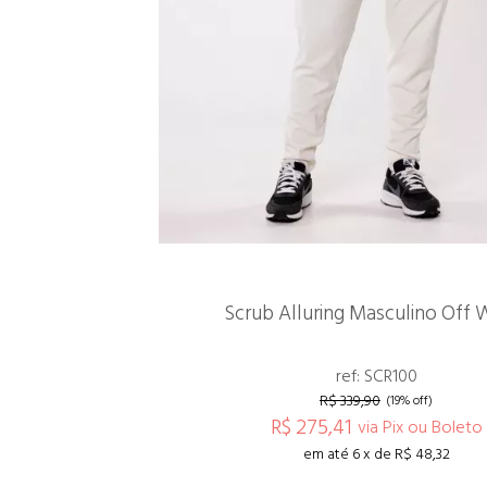
Scrub Alluring Masculino Off 
ref: SCR100
R$ 339,90
(19% off)
R$ 275,41
via Pix ou Boleto
em até 6 x de R$ 48,32