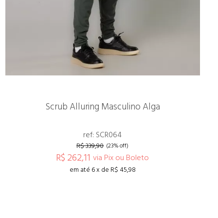
Scrub Alluring Masculino Alga
ref: SCR064
R$ 339,90
(23% off)
R$ 262,11
via Pix ou Boleto
em até 6 x de R$ 45,98
ESPIAR
COMPRAR