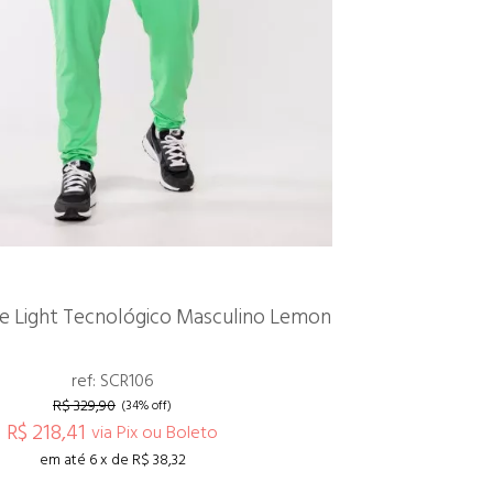
le Light Tecnológico Masculino Lemon
ref: SCR106
R$ 329,90
(34% off)
R$ 218,41
via Pix ou Boleto
em até 6 x de R$ 38,32