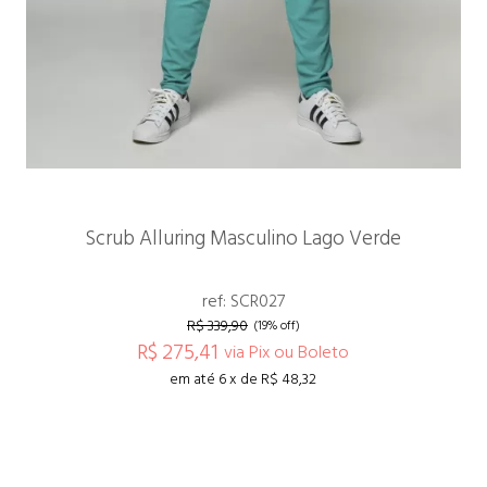
Scrub Alluring Masculino Lago Verde
ref: SCR027
R$ 339,90
(19% off)
R$ 275,41
via Pix ou Boleto
em até 6 x de R$ 48,32
ESPIAR
COMPRAR