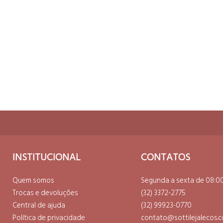
ESPIAR
CO
INSTITUCIONAL
CONTATOS
Quem somos
Segunda a sexta de 08:00
Trocas e devoluções
(32) 3372-2775
Central de ajuda
(32) 99923-0770
Política de privacidade
contato@sottilejalecos.c