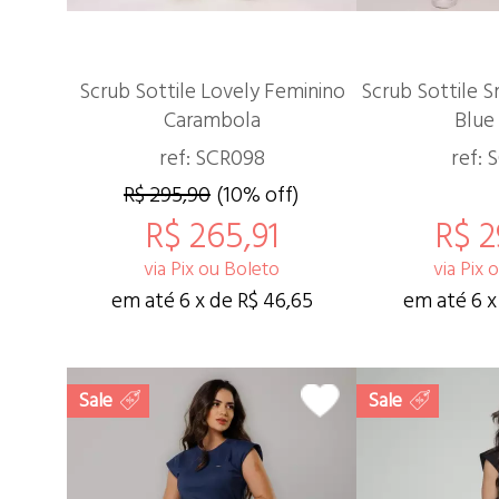
Scrub Sottile Lovely Feminino
Scrub Sottile 
Carambola
Blue
ref: SCR098
ref: 
R$ 295,90
(10% off)
R$ 265,91
R$ 2
via Pix ou Boleto
via Pix 
em até 6 x de R$ 46,65
em até 6 x
Sale
Sale