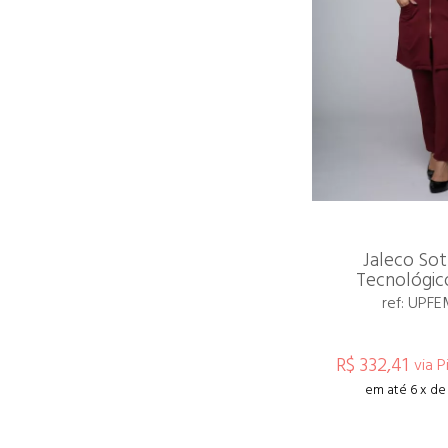
Jaleco Sot
Tecnológic
ref: UPF
R$ 332,41
via P
em até 6 x de