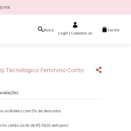
Busca
Sacola
Login | Cadastre-se
 Up Tecnológico Feminino Conto
 avaliações
Pix ou Boleto com 5% de desconto
ta no cartão ou
6
x de
R$ 58,32
sem juros