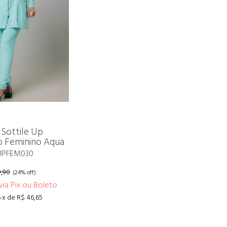
 Sottile Up
o Feminino Aqua
 UPFEM030
9,90
(24% off)
via Pix ou Boleto
 x de R$ 46,65