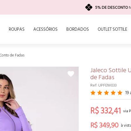
5% DE DESCONTO
NO PIX
ROUPAS
ACESSÓRIOS
BORDADOS
OUTLET SOTTILE
 Conto de Fadas
Jaleco Sottile
de Fadas
Ref: UPFEM033
19
R$ 332,41
via 
R$ 349,90
à vis