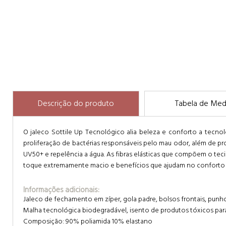
Descrição do produto
Tabela de Med
O jaleco Sottile Up Tecnológico alia beleza e conforto a tecn
proliferação de bactérias responsáveis pelo mau odor, além de pr
UV50+ e repelência a água. As fibras elásticas que compõem o t
toque extremamente macio e benefícios que ajudam no conforto e
Informações adicionais:
Jaleco de fechamento em zíper, gola padre, bolsos frontais, pu
Malha tecnológica biodegradável, isento de produtos tóxicos para
Composição: 90% poliamida 10% elastano