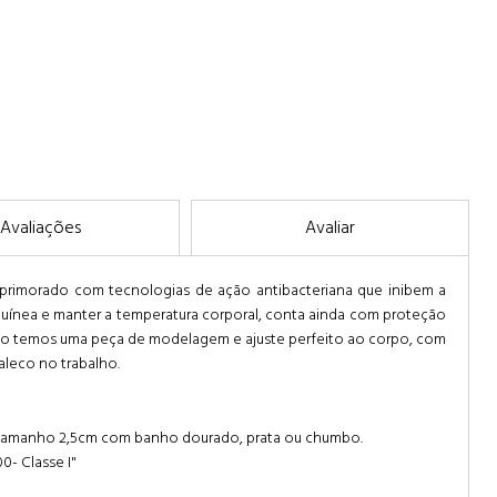
Avaliações
Avaliar
aprimorado com tecnologias de ação antibacteriana que inibem a
nguínea e manter a temperatura corporal, conta ainda com proteção
ado temos uma peça de modelagem e ajuste perfeito ao corpo, com
leco no trabalho.
da tamanho 2,5cm com banho dourado, prata ou chumbo.
0- Classe I"