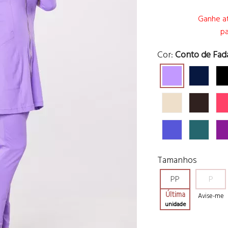
Ganhe at
pa
Cor:
Conto de Fad
Tamanhos
PP
P
Última
Avise-me
unidade