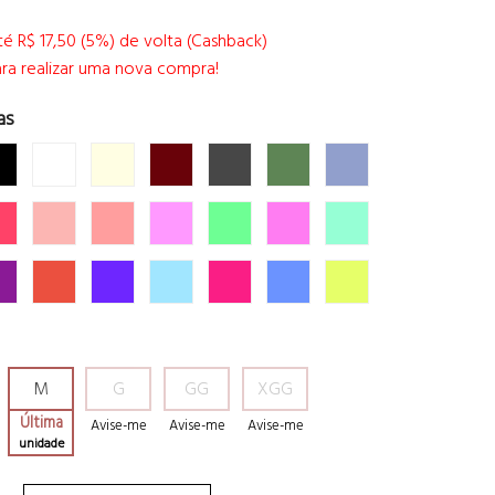
é R$ 17,50 (5%) de volta (Cashback)
ra realizar uma nova compra!
as
M
G
GG
XGG
Última
Avise-me
Avise-me
Avise-me
unidade