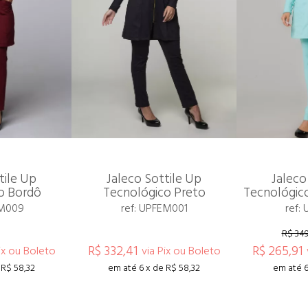
tile Up
Jaleco Sottile Up
Jaleco
o Bordô
Tecnológico Preto
Tecnológic
EM009
ref: UPFEM001
ref:
R$ 34
R$ 332,41
R$ 265,91
ix ou Boleto
via Pix ou Boleto
 R$ 58,32
em até 6 x de R$ 58,32
em até 6