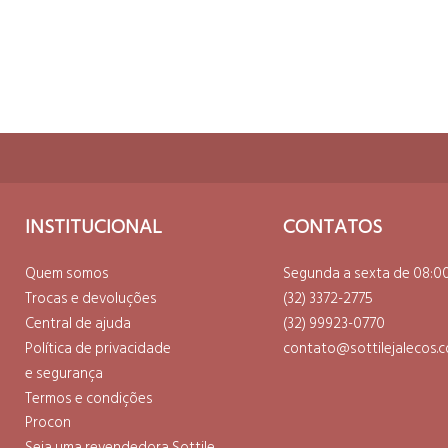
COM
INSTITUCIONAL
CONTATOS
Quem somos
Segunda a sexta de 08:00
Trocas e devoluções
(32) 3372-2775
Central de ajuda
(32) 99923-0770
Política de privacidade
contato@sottilejalecos.c
e segurança
Termos e condições
Procon
Seja uma revendedora Sottile