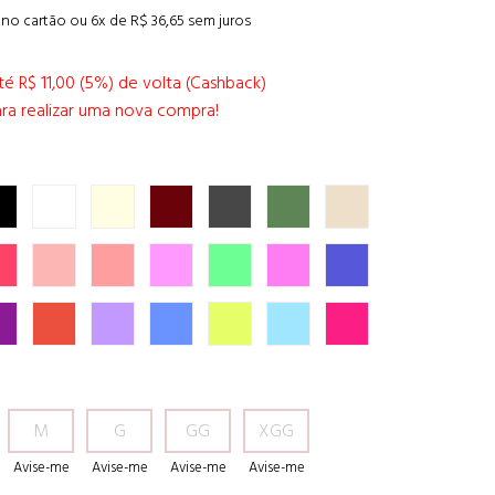
a no cartão ou
6
x de
R$ 36,65
sem juros
é R$ 11,00 (5%) de volta (Cashback)
ra realizar uma nova compra!
M
G
GG
XGG
Avise-me
Avise-me
Avise-me
Avise-me