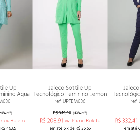
tile Up
Jaleco Sottile Up
Jaleco
minino Aqua
Tecnológico Feminino Lemon
Tecnológic
EM030
ref: UPFEM036
ref:
R$ 349,90
24% off)
(40% off)
R$ 208,91
R$ 332,41
ix ou Boleto
via Pix ou Boleto
 R$ 46,65
em até 6 x de R$ 36,65
em até 6