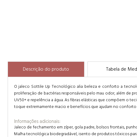
Descrição do produto
Tabela de Med
O jaleco Sottile Up Tecnológico alia beleza e conforto a tecn
proliferação de bactérias responsáveis pelo mau odor, além de pr
UV50+ e repelência a água. As fibras elásticas que compõem o t
toque extremamente macio e benefícios que ajudam no conforto e
Informações adicionais:
Jaleco de fechamento em zíper, gola padre, bolsos frontais, pu
Malha tecnológica biodegradável, isento de produtos tóxicos para