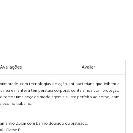
Avaliações
Avaliar
aprimorado com tecnologias de ação antibacteriana que inibem a
nguínea e manter a temperatura corporal, conta ainda com proteção
ado temos uma peça de modelagem e ajuste perfeito ao corpo, com
leco no trabalho.
da tamanho 2,5cm com banho dourado ou prateado.
0- Classe I"