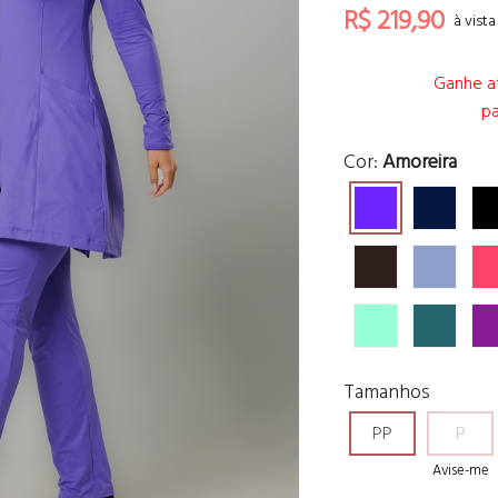
R$ 219,90
à vist
Ganhe at
pa
Cor:
Amoreira
Tamanhos
PP
P
Avise-me