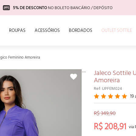
5% DE DESCONTO
NO PIX
ROUPAS
ACESSÓRIOS
BORDADOS
OUTLET SOTTILE
ógico Feminino Amoreira
Jaleco Sottile
"
"
Amoreira
Ref: UPFEM024
19
R$ 349,90
R$ 208,91
via