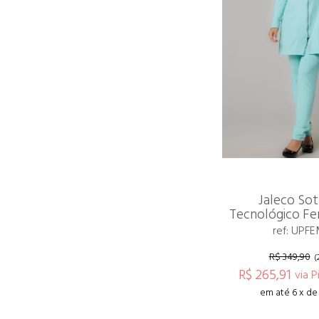
Jaleco Sot
Tecnológico Fe
ref: UPF
R$ 349,90
(
R$ 265,91
via P
em até 6 x de