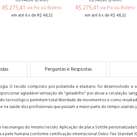
(21% off)
(21% off)
R$ 275,41
R$ 275,41
via Pix ou Boleto
via Pix ou Boleto
em até 6 x de R$ 48,32
em até 6 x de R$ 48,32
COMPRAR
COMPRAR
idas
Perguntas e Respostas
ologia. O tecido composto por poliamida e elastano foi desenvolvido e 
oporcionar agradável sensação de "geladinho" por ativar a circulação sa
ecido tecnológico permitem total liberdade de movimentos e como result
 na saúde dos profissionais que passam a maior parte do tempo usando ja
nho nas mangas do mesmo tecido. Aplicação de placa Sottile personaliza
 a pele humana conforme certificação internacional Oeko-Tex Standart 10