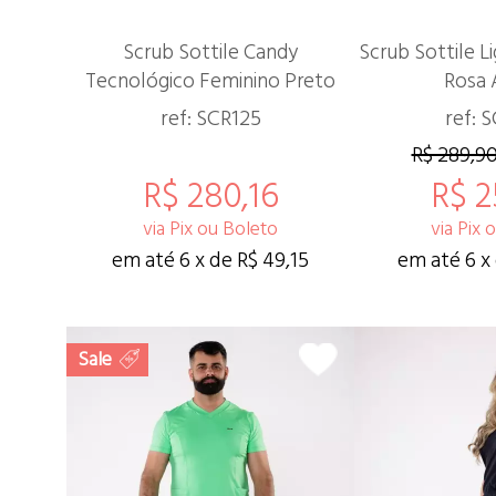
Scrub Sottile Candy
Scrub Sottile L
Tecnológico Feminino Preto
Rosa 
ref: SCR125
ref: 
R$ 289,9
R$ 280,16
R$ 2
via Pix ou Boleto
via Pix 
em até 6 x de R$ 49,15
em até 6 x
Sale