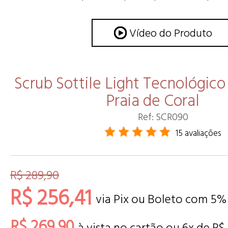
Vídeo do Produto
Scrub Sottile Light Tecnológic
Praia de Coral
Ref: SCR090
15 avaliações
R$ 289,90
R$ 256,41
via Pix ou Boleto com 5%
R$ 269,90
à vista no cartão ou
6
x de
R$