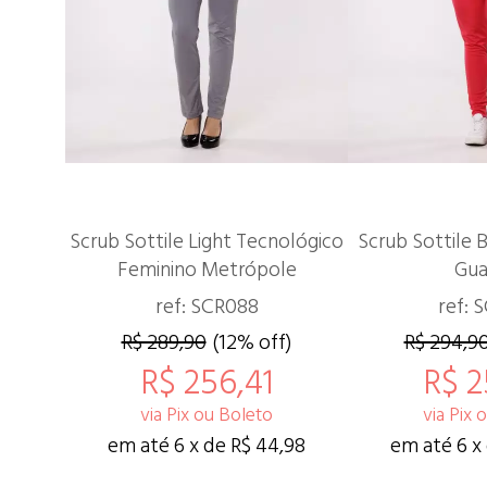
Scrub Sottile Light Tecnológico
Scrub Sottile 
Feminino Metrópole
Gua
ref: SCR088
ref: 
R$ 289,90
(12% off)
R$ 294,9
R$ 256,41
R$ 2
via Pix ou Boleto
via Pix 
em até 6 x de R$ 44,98
em até 6 x