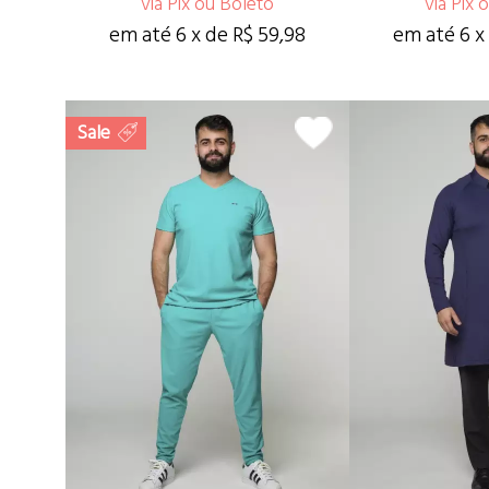
via Pix ou Boleto
via Pix 
em até 6 x de R$ 59,98
em até 6 x
Sale