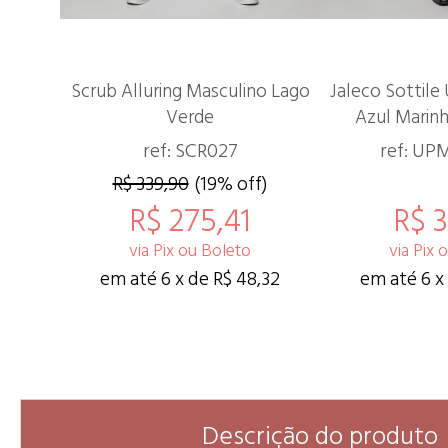
Scrub Alluring Masculino Lago
Jaleco Sottile
Verde
Azul Marin
ref: SCR027
ref: U
R$ 339,90
(19% off)
R$ 275,41
R$ 3
via Pix ou Boleto
via Pix 
em até 6 x de R$ 48,32
em até 6 x
Descrição do produto