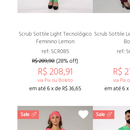
Scrub Sottile Light Tecnológico
Scrub Sottile L
Feminino Lemon
Bo
ref: SCR085
ref: 
R$ 289,90
(28% off)
R$ 208,91
R$ 2
via Pix ou Boleto
via Pix 
em até 6 x de R$ 36,65
em até 6 x
Sale
Sale