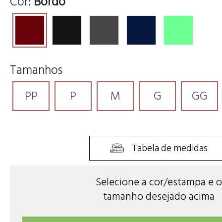
Cor:
Bordô
Tamanhos
PP
P
M
G
GG
Tabela de medidas
Selecione a cor/estampa e o
tamanho desejado acima