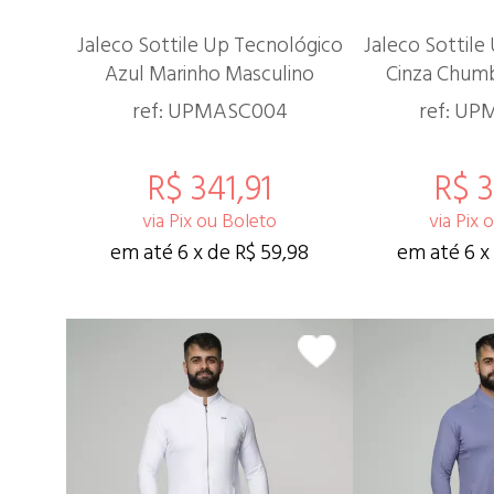
Jaleco Sottile Up Tecnológico
Jaleco Sottile
Azul Marinho Masculino
Cinza Chum
ref: UPMASC004
ref: U
R$ 341,91
R$ 3
via Pix ou Boleto
via Pix 
em até 6 x de R$ 59,98
em até 6 x