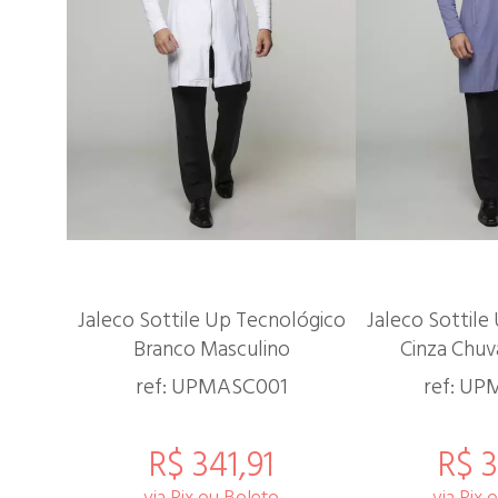
Jaleco Sottile Up Tecnológico
Jaleco Sottile
Branco Masculino
Cinza Chuv
ref: UPMASC001
ref: U
R$ 341,91
R$ 3
via Pix ou Boleto
via Pix 