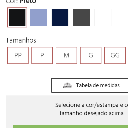
Cor:
Preto
Tamanhos
PP
P
M
G
GG
Tabela de medidas
Selecione a cor/estampa e o
tamanho desejado acima