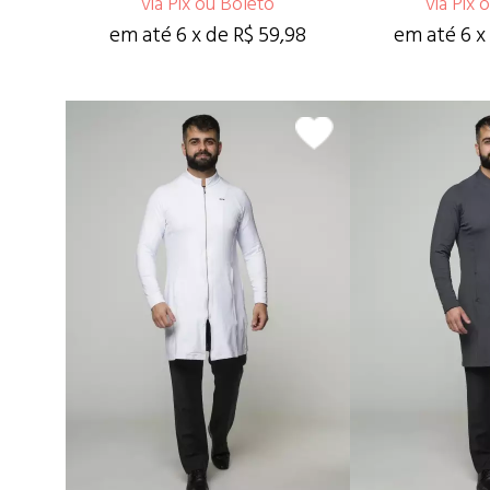
via Pix ou Boleto
via Pix 
em até 6 x de R$ 59,98
em até 6 x